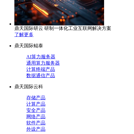
鼎天国际研云 研制一体化工业互联网解决方案
了解更多
鼎天国际鲲泰
AI算力服务器
通用算力服务器
计算终端产品
数据通信产品
鼎天国际云科
存储产品
计算产品
安全产品
网络产品
软件产品
外设产品